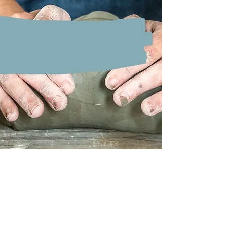
"Handen die de aarde begrijpen."
Alles valt even stil in het atelier
van Terre-Pure, de klei voert er
het woord.