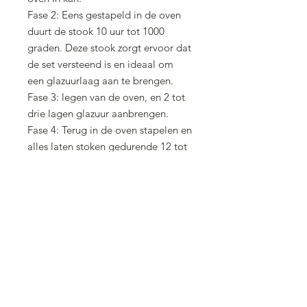
Fase 2: Eens gestapeld in de oven
duurt de stook 10 uur tot 1000
graden. Deze stook zorgt ervoor dat
de set versteend is en ideaal om
een glazuurlaag aan te brengen.
Fase 3: legen van de oven, en 2 tot
drie lagen glazuur aanbrengen.
Fase 4: Terug in de oven stapelen en
alles laten stoken gedurende 12 tot
13 uur tot 1250 graden. Tijdens
deze stook verschijnt de
glazuurlaag zodat het
gebruiksvriendelijk wordt.