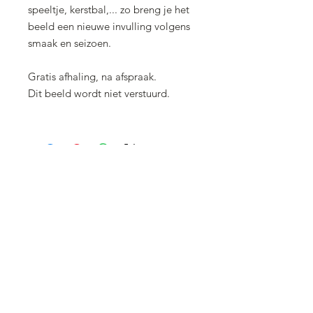
speeltje, kerstbal,... zo breng je het
beeld een nieuwe invulling volgens
smaak en seizoen.
Gratis afhaling, na afspraak.
Dit beeld wordt niet verstuurd.
WORKSHOPS
TEAMBUIDING / GROEPJE
MIJN WERK