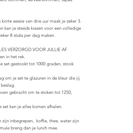
 korte sessie van drie uur maak je zeker 3.
an kan je steeds kiezen voor een volledige
zeker 8 stuks per dag maken.
LLES VERZORGD VOOR JULLIE AF
en in het rek.
e set gestookt tot 1000 graden, stook
g om je set te glazuren in de kleur die jij
 beslag.
oven gebracht om te stoken tot 1250,
e set kan je alles komen afhalen.
 zijn inbegrepen, koffie, thee, water zijn
rmule breng dan je lunch mee.