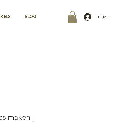
Inloggen
R ELS
BLOG
ies maken |