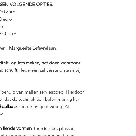
USSEN VOLGENDE OPTIES.
130 euro
30 euro
ro
 220 euro
ven. Marguerite Lefevrelaan.
iviteit, op iets maken, het doen waardoor
d schuift
.
Iedereen zal versteld staan bij
 behulp van mallen serviesgoed. Hierdoor
er dat de techniek een belemmering kan
 haalbaa
r
zonder enige ervaring. Al
me.
hillende vormen
. (borden, soeptassen,
aghetti kommen, serveerkommen, tapas