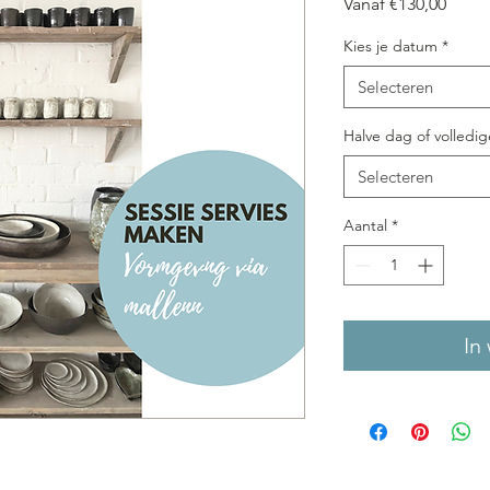
Verko
Vanaf
€130,00
Kies je datum
*
Selecteren
Halve dag of volledi
Selecteren
Aantal
*
In